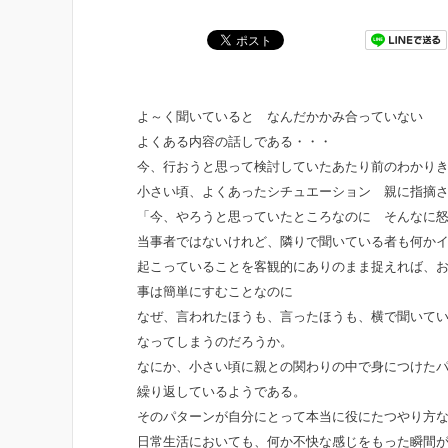
よ～く聞いていると なんだかかみ合っていない
よくある内容の話しである・・・
今、行おうと思って検討していたあたり前のわかり
小さい頃、よくあったシチュエーション 親に指摘
「今、やろうと思っていたところなのに そんなに
当事者ではないけれど、隣りで聞いている者も何か
起こっていることを客観的にありのまま捉えれば、
事は簡単にすむことなのに
なぜ、言われたほうも、言ったほうも、横で聞いて
なってしまうのだろうか。
なにか、小さい頃に親との関わりの中で身につけた
繰り返しているようである。
そのパターンが自分にとって本当に役にたつやり方
日常生活においても、何か不快な感じをもった瞬間