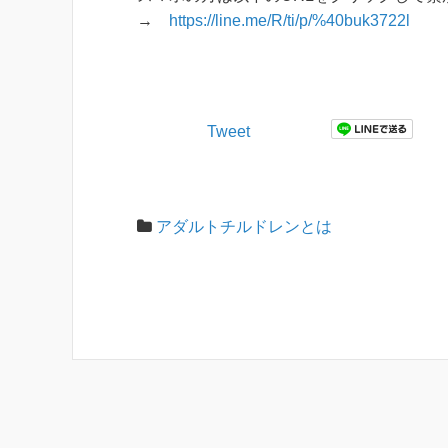
→
https://line.me/R/ti/p/%40buk3722l
Tweet
アダルトチルドレンとは