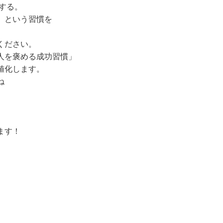
する。
」という習慣を
ください。
人を褒める成功習慣」
値化します。
ね
ます！