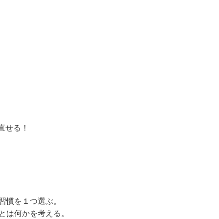
直せる！
い習慣を１つ選ぶ。
慣とは何かを考える。