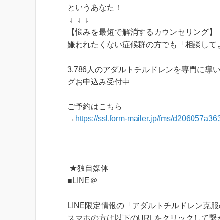
というあなた！
↓ ↓ ↓
【悩みを最短で解消するカウンセリング】
嫌われたくない症候群の方でも「相談して
3,786人のアダルトチルドレンを専門に導
グお申込み受付中
ご予約はこちら
→
https://ssl.form-mailer.jp/fms/d206057a3
★独自媒体
■LINE＠
LINE限定情報の「アダルトチルドレン克
スマホの方は以下のURLをクリックして繋